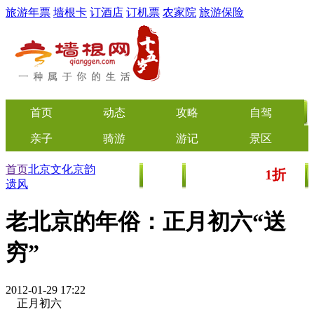
旅游年票
墙根卡
订酒店
订机票
农家院
旅游保险
首页
动态
攻略
自驾
亲子
骑游
游记
景区
首页
北京文化
京韵
1折
美食
文化
门票/美食团购
起
遗风
老北京的年俗：正月初六“送
穷”
2012-01-29 17:22
正月初六