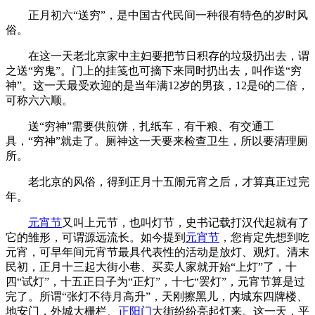
正月初六“送穷”，是中国古代民间一种很有特色的岁时风
俗。
在这一天老北京家中主妇要把节日积存的垃圾扔出去，谓
之送“穷鬼”。门上的挂笺也可摘下来同时扔出去，叫作送“穷
神”。这一天最受欢迎的是当年满12岁的男孩，12是6的二倍，
可称六六顺。
送“穷神”需要供煎饼，扎纸车，有干粮、有交通工
具，“穷神”就走了。厕神这一天要来检查卫生，所以要清理厕
所。
老北京的风俗，得到正月十五闹元宵之后，才算真正过完
年。
元宵节
又叫上元节，也叫灯节，史书记载打汉代起就有了
它的雏形，可谓源远流长。如今提到
元宵节
，您肯定先想到吃
元宵，可早年间元宵节最具代表性的活动是放灯、观灯。清末
民初，正月十三起大街小巷、买卖人家就开始“上灯”了，十
四“试灯”，十五正日子为“正灯”，十七“罢灯”，元宵节算是过
完了。所谓“张灯不待月高升”，天刚擦黑儿，内城东四牌楼、
地安门，外城大栅栏、
正阳门
大街纷纷亮起灯来。这一天，平