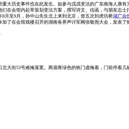
重大历史事件也在此发生。如参与戊戌变法的广东南海人康有为
们在会馆内起草策划变法方案，撰写诗文、信函，与朋友志士抒谈
年8月至9月，孙中山先生北上来到北京，曾五次到虎坊桥
湖广会
，他参加了在会馆戏楼召开的湖南各界声讨军阀张敬尧大会，发表了
。
大街53号难掩落寞。两扇青绿色的铁门虚掩着，门前停着几辆破