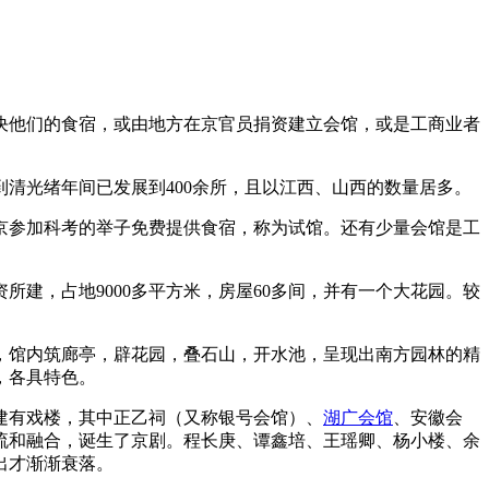
他们的食宿，或由地方在京官员捐资建立会馆，或是工商业者
光绪年间已发展到400余所，且以江西、山西的数量居多。
参加科考的举子免费提供食宿，称为试馆。还有少量会馆是工
建，占地9000多平方米，房屋60多间，并有一个大花园。较
馆内筑廊亭，辟花园，叠石山，开水池，呈现出南方园林的精
，各具特色。
有戏楼，其中正乙祠（又称银号会馆）、
湖广会馆
、安徽会
流和融合，诞生了京剧。程长庚、谭鑫培、王瑶卿、杨小楼、余
出才渐渐衰落。