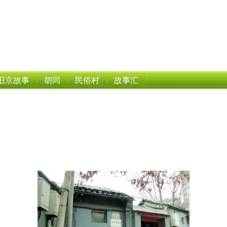
旧京故事
胡同
民俗村
故事汇