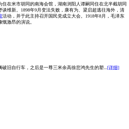
住在米市胡同的南海会馆，湖南浏阳人谭嗣同住在北半截胡同
维新。1898年9月变法失败，康有为、梁启超逃往海外，清
馆
活动，并于此主持召开国民党成立大会。1918年8月，毛泽东
慷慨激昂的演说。
旧自行车，之后是一尊三米余高徐悲鸿先生的塑...
[详细]