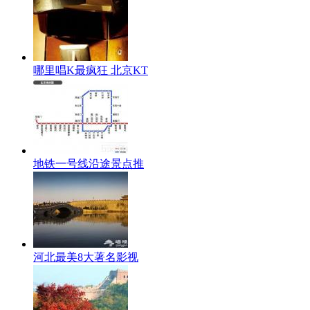
哪里唱K最疯狂 北京KT
地铁一号线沿途景点推
河北最美8大著名影视