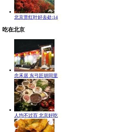
北京赏红叶好去处:14
吃在北京
念禾居 东弓匠胡同里
人均不过百 北京好吃