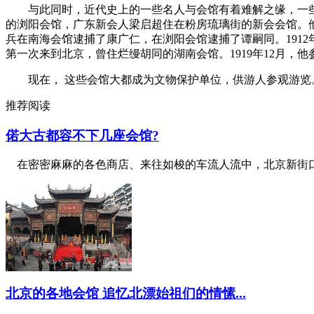
与此同时，近代史上的一些名人与会馆有着难解之缘，一些
的浏阳会馆，广东新会人梁启超住在粉房琉璃街的新会会馆。他
兵在南海会馆逮捕了康广仁，在浏阳会馆逮捕了谭嗣同。1912
第一次来到北京，曾住烂缦胡同的湖南会馆。1919年12月
现在， 这些会馆大都成为文物保护单位，供游人参观游览
推荐阅读
偌大古都容不下几座会馆?
在密密麻麻的各色商店、来往如梭的车流人流中，北京新街口北
北京的各地会馆 追忆北漂始祖们的情愫...