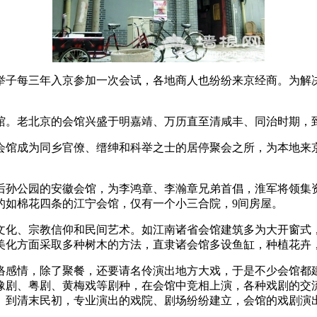
子每三年入京参加一次会试，各地商人也纷纷来京经商。为解决
老北京的会馆兴盛于明嘉靖、万历直至清咸丰、同治时期，到清
馆成为同乡官僚、缙绅和科举之士的居停聚会之所，为本地来京
公园的安徽会馆，为李鸿章、李瀚章兄弟首倡，淮军将领集资所
的如棉花四条的江宁会馆，仅有一个小三合院，9间房屋。
化、宗教信仰和民间艺术。如江南诸省会馆建筑多为大开窗式，
美化方面采取多种树木的方法，直隶诸会馆多设鱼缸，种植花卉
感情，除了聚餐，还要请名伶演出地方大戏，于是不少会馆都建
豫剧、粤剧、黄梅戏等剧种，在会馆中竞相上演，各种戏剧的交
。到清末民初，专业演出的戏院、剧场纷纷建立，会馆的戏剧演