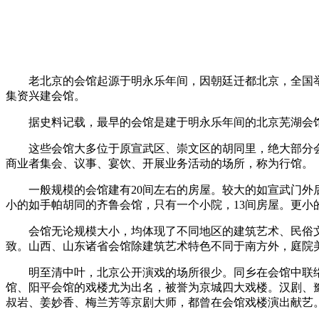
老北京的会馆起源于明永乐年间，因朝廷迁都北京，全国举
集资兴建会馆。
据史料记载，最早的会馆是建于明永乐年间的北京芜湖会馆。
这些会馆大多位于原宣武区、崇文区的胡同里，绝大部分会
商业者集会、议事、宴饮、开展业务活动的场所，称为行馆。
一般规模的会馆建有20间左右的房屋。较大的如宣武门外后孙
小的如手帕胡同的齐鲁会馆，只有一个小院，13间房屋。更小
会馆无论规模大小，均体现了不同地区的建筑艺术、民俗文
致。山西、山东诸省会馆除建筑艺术特色不同于南方外，庭院
明至清中叶，北京公开演戏的场所很少。同乡在会馆中联络
馆、阳平会馆的戏楼尤为出名，被誉为京城四大戏楼。汉剧、
叔岩、姜妙香、梅兰芳等京剧大师，都曾在会馆戏楼演出献艺