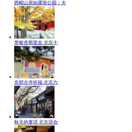
西帽山原始露营公园：大
赏银杏那里去 北京十
京郊古寺祈福 北京六
秋天的童话 北京适合