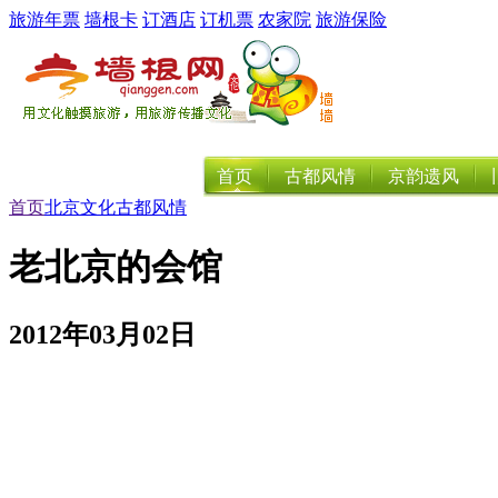
旅游年票
墙根卡
订酒店
订机票
农家院
旅游保险
首页
古都风情
京韵遗风
首页
北京文化
古都风情
老北京的会馆
2012年03月02日