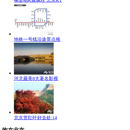
哪里唱K最疯狂 北京KT
地铁一号线沿途景点推
河北最美8大著名影视
北京赏红叶好去处:14