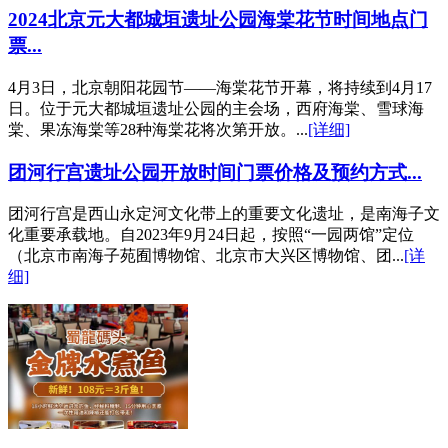
2024北京元大都城垣遗址公园海棠花节时间地点门
票...
4月3日，北京朝阳花园节——海棠花节开幕，将持续到4月17
日。位于元大都城垣遗址公园的主会场，西府海棠、雪球海
棠、果冻海棠等28种海棠花将次第开放。...
[详细]
团河行宫遗址公园开放时间门票价格及预约方式...
团河行宫是西山永定河文化带上的重要文化遗址，是南海子文
化重要承载地。自2023年9月24日起，按照“一园两馆”定位
（北京市南海子苑囿博物馆、北京市大兴区博物馆、团...
[详
细]