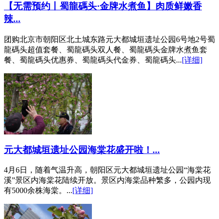
【无需预约丨蜀龍碼头·金牌水煮鱼】肉质鲜嫩香
辣...
团购北京市朝阳区北土城东路元大都城垣遗址公园6号地2号蜀
龍碼头超值套餐、蜀龍碼头双人餐、蜀龍碼头金牌水煮鱼套
餐、蜀龍碼头优惠券、蜀龍碼头代金券、蜀龍碼头...
[详细]
元大都城垣遗址公园海棠花盛开啦！...
4月6日，随着气温升高，朝阳区元大都城垣遗址公园“海棠花
溪”景区内海棠花陆续开放。景区内海棠品种繁多，公园内现
有5000余株海棠。...
[详细]