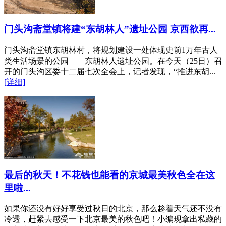
门头沟斋堂镇将建“东胡林人”遗址公园 京西欲再...
门头沟斋堂镇东胡林村，将规划建设一处体现史前1万年古人
类生活场景的公园——东胡林人遗址公园。在今天（25日）召
开的门头沟区委十二届七次全会上，记者发现，“推进东胡...
[详细]
最后的秋天！不花钱也能看的京城最美秋色全在这
里啦...
如果你还没有好好享受过秋日的北京，那么趁着天气还不没有
冷透，赶紧去感受一下北京最美的秋色吧！小编现拿出私藏的