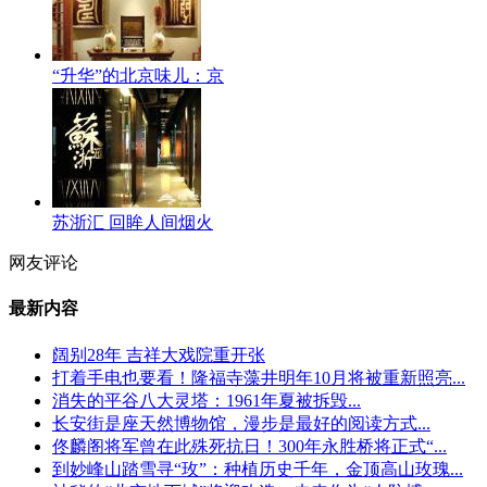
“升华”的北京味儿：京
苏浙汇 回眸人间烟火
网友评论
最新内容
阔别28年 吉祥大戏院重开张
打着手电也要看！隆福寺藻井明年10月将被重新照亮...
消失的平谷八大灵塔：1961年夏被拆毁...
长安街是座天然博物馆，漫步是最好的阅读方式...
佟麟阁将军曾在此殊死抗日！300年永胜桥将正式“...
到妙峰山踏雪寻“玫”：种植历史千年，金顶高山玫瑰...