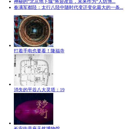
神秘的“北京地下城”将迎改造，未来作为“人防博...
春满军都陉：太行八陉中随时代变迁变化最大的一条...
打着手电也要看！隆福寺
消失的平谷八大灵塔：19
长安街是座天然博物馆