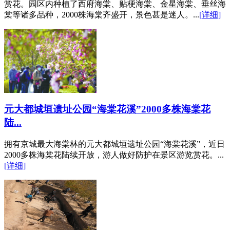
赏花。园区内种植了西府海棠、贴梗海棠、金星海棠、垂丝海
棠等诸多品种，2000株海棠齐盛开，景色甚是迷人。...
[详细]
元大都城垣遗址公园“海棠花溪”2000多株海棠花
陆...
拥有京城最大海棠林的元大都城垣遗址公园“海棠花溪”，近日
2000多株海棠花陆续开放，游人做好防护在景区游览赏花。...
[详细]