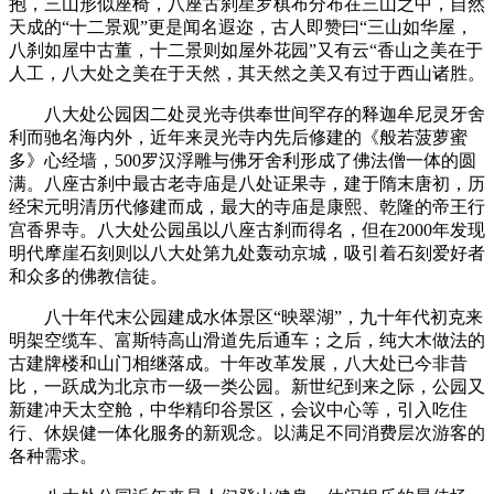
抱，三山形似座椅，八座古刹星罗棋布分布在三山之中，自然
天成的“十二景观”更是闻名遐迩，古人即赞曰“三山如华屋，
八刹如屋中古董，十二景则如屋外花园”又有云“香山之美在于
人工，八大处之美在于天然，其天然之美又有过于西山诸胜。
八大处公园因二处灵光寺供奉世间罕存的释迦牟尼灵牙舍
利而驰名海内外，近年来灵光寺内先后修建的《般若菠萝蜜
多》心经墙，500罗汉浮雕与佛牙舍利形成了佛法僧一体的圆
满。八座古刹中最古老寺庙是八处证果寺，建于隋末唐初，历
经宋元明清历代修建而成，最大的寺庙是康熙、乾隆的帝王行
宫香界寺。八大处公园虽以八座古刹而得名，但在2000年发现
明代摩崖石刻则以八大处第九处轰动京城，吸引着石刻爱好者
和众多的佛教信徒。
八十年代末公园建成水体景区“映翠湖”，九十年代初克来
明架空缆车、富斯特高山滑道先后通车；之后，纯大木做法的
古建牌楼和山门相继落成。十年改革发展，八大处已今非昔
比，一跃成为北京市一级一类公园。新世纪到来之际，公园又
新建冲天太空舱，中华精印谷景区，会议中心等，引入吃住
行、休娱健一体化服务的新观念。以满足不同消费层次游客的
各种需求。