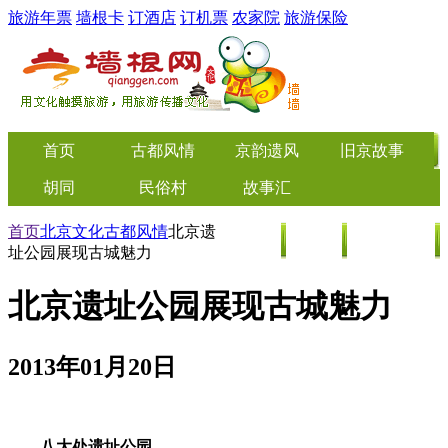
旅游年票
墙根卡
订酒店
订机票
农家院
旅游保险
首页
古都风情
京韵遗风
旧京故事
胡同
民俗村
故事汇
首页
北京文化
古都风情
北京遗
美食
旅游
特价门票
址公园展现古城魅力
北京遗址公园展现古城魅力
2013年01月20日
八大处遗址公园