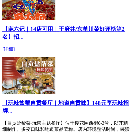
【麻六记｜14店可用｜王府井/东单川菜好评榜第2
名】招...
[详细]
【玩辣盐帮自贡餐厅｜地道自贡味】148元享玩辣招
牌...
【自贡盐帮菜·玩辣主题餐厅】位于樱花园西街8-3号，以其精
细制作、多变口味和地道菜品著称。店内环境整洁时尚，装潢