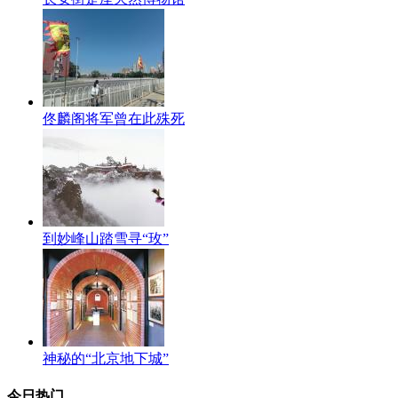
佟麟阁将军曾在此殊死
到妙峰山踏雪寻“玫”
神秘的“北京地下城”
今日热门