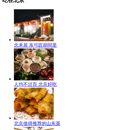
吃在北京
念禾居 东弓匠胡同里
人均不过百 北京好吃
北京值得推荐的山东菜