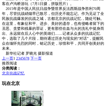
客在卢沟桥游玩（7月1日摄，拼版照片）。
2015年是中国人民抗日战争暨世界反法西斯战争胜利70周
年，尽管抗战硝烟早已散尽，但历史不能忘记。作为见证了全
民族抗战爆发的抗战之城，古都北京的抗战记忆，随处可触。
在这里，有象征和平、进步、美好的遗存，也有侵略者留下的
丑恶、贪婪和残暴的罪证，更有那些在血与火的洗礼中挺身而
出、永远留在后人心中的英雄们……记者从众多的抗战记忆
中，选取了几个片段，期待通过历史与现实的“对话”，提醒民
众在缅怀先烈的同时，铭记历史，珍惜和平，共同开创美好的
未来。
新华社记者 罗晓光 摄影报道
上一页
1
2
3
4
5
6
7
8
下一页
推荐阅读
分类阅读：
北京抗战记忆
玩在北京