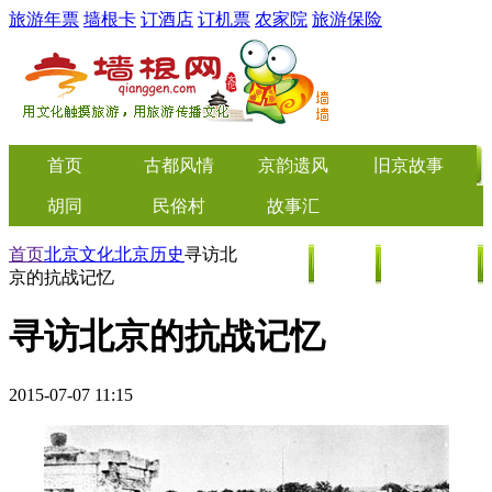
旅游年票
墙根卡
订酒店
订机票
农家院
旅游保险
首页
古都风情
京韵遗风
旧京故事
胡同
民俗村
故事汇
首页
北京文化
北京历史
寻访北
美食
旅游
特价门票
京的抗战记忆
寻访北京的抗战记忆
2015-07-07 11:15