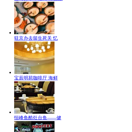
驻京办去留生死关 忆
宝辰明苑咖啡厅 海鲜
恒峰鱼酷灶台鱼——健