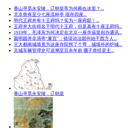
香山寻觅永安陵，辽朝皇帝为何葬在这里？...
北京曾有至少七座流杯亭 现存四座...
明代王府井有十王府吗？实为一座府邸！...
王府井大街得名于明代十王府，但是真有十座王府吗...
1919年，毛泽东为何决定在北京一座寺庙里创办通讯...
圆明园并非清帝“夏宫”，错误说法因何始于西方人...
元大都南城墙竟为这座寺院拐了个弯，城墙外的护城...
京城车辆管理史可追溯至百余年前 骡子曾经是主...
香山寻觅永安陵，辽朝皇