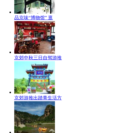
品京味“博物馆” 逛
京郊中秋三日自驾游推
京郊游推出踏青生活方