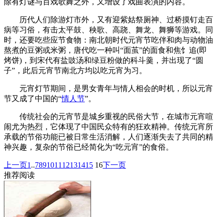
除有灯谜与百戏歌舞之外，又增设了戏曲表演的内容。
历代人们除游灯市外，又有迎紫姑祭厕神、过桥摸钉走百
病等习俗，有击太平鼓、秧歌、高跷、舞龙、舞狮等游戏。同
时，还要吃些应节食物：南北朝时代元宵节吃伴和肉与动物油
熬煮的豆粥或米粥，唐代吃一种叫“面茧”的面食和焦饣追(即
烤饼)，到宋代有盐豉汤和绿豆粉做的科斗羹，并出现了“圆
子”，此后元宵节南北方均以吃元宵为习。
元宵灯节期间，是男女青年与情人相会的时机，所以元宵
节又成了中国的“
情人节
”。
传统社会的元宵节是城乡重视的民俗大节，在城市元宵喧
闹尤为热烈，它体现了中国民众特有的狂欢精神。传统元宵所
承载的节俗功能已被日常生活消解，人们逐渐失去了共同的精
神兴趣，复杂的节俗已经简化为“吃元宵”的食俗。
上一页
1
..
7
8
9
10
11
12
13
14
15
16
下一页
推荐阅读