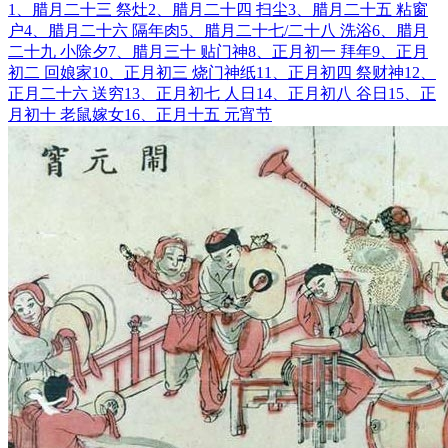
1、腊月二十三 祭灶
2、腊月二十四 扫尘
3、腊月二十五 粘窗
户
4、腊月二十六 隔年肉
5、腊月二十七/二十八 洗浴
6、腊月
二十九 小除夕
7、腊月三十 贴门神
8、正月初一 拜年
9、正月
初二 回娘家
10、正月初三 烧门神纸
11、正月初四 祭财神
12、
正月二十六 送穷
13、正月初七 人日
14、正月初八 谷日
15、正
月初十 老鼠嫁女
16、正月十五 元宵节