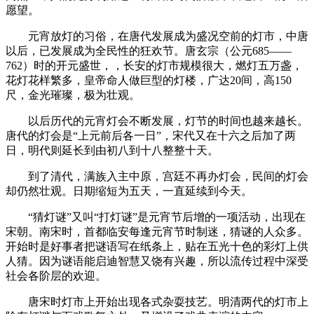
愿望。
元宵放灯的习俗，在唐代发展成为盛况空前的灯市，中唐
以后，已发展成为全民性的狂欢节。唐玄宗（公元685——
762）时的开元盛世，，长安的灯市规模很大，燃灯五万盏，
花灯花样繁多，皇帝命人做巨型的灯楼，广达20间，高150
尺，金光璀璨，极为壮观。
以后历代的元宵灯会不断发展，灯节的时间也越来越长。
唐代的灯会是“上元前后各一日”，宋代又在十六之后加了两
日，明代则延长到由初八到十八整整十天。
到了清代，满族入主中原，宫廷不再办灯会，民间的灯会
却仍然壮观。日期缩短为五天，一直延续到今天。
“猜灯谜”又叫“打灯谜”是元宵节后增的一项活动，出现在
宋朝。南宋时，首都临安每逢元宵节时制迷，猜谜的人众多。
开始时是好事者把谜语写在纸条上，贴在五光十色的彩灯上供
人猜。因为谜语能启迪智慧又饶有兴趣，所以流传过程中深受
社会各阶层的欢迎。
唐宋时灯市上开始出现各式杂耍技艺。明清两代的灯市上