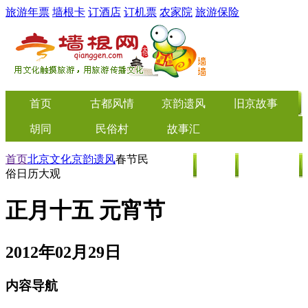
旅游年票
墙根卡
订酒店
订机票
农家院
旅游保险
首页
古都风情
京韵遗风
旧京故事
胡同
民俗村
故事汇
首页
北京文化
京韵遗风
春节民
美食
旅游
特价门票
俗日历大观
正月十五 元宵节
2012年02月29日
内容导航