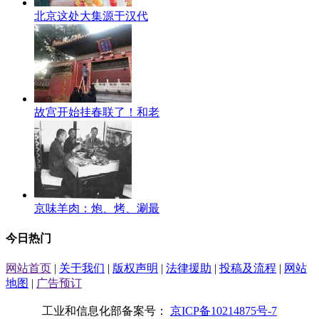
北京这处大集源于汉代
故宫开始挂春联了！和老
京味羊肉：炮、烤、涮最
今日热门
网站首页
|
关于我们
|
版权声明
|
法律援助
|
投稿及流程
|
网站
地图
|
广告预订
工业和信息化部备案号：
京ICP备10214875号-7