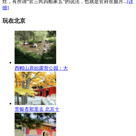
灶，有所谓“官三民四船家五”的说法，也就是官府在腊月...
[详
细]
玩在北京
西帽山原始露营公园：大
赏银杏那里去 北京十