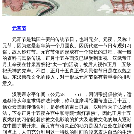
元宵节
元宵节是我国主要的传统节日，也叫元夕、元夜，又称上
元节，因为这是新年第一个月圆夜。因历代这一节日有观灯习
俗，故又称灯节。元宵节俗的形成有一个较长的过程，据一般
的资料与民俗传说，正月十五在西汉已经受到重视，汉武帝正
月上辛夜在甘泉宫祭祀“太一”的活动，被后人视作正月十五祭
祀天神的先声。不过，正月十五真正作为民俗节日是在汉魏之
后。东汉佛教文化的传入，对于形成元宵节俗有着重要的推动
意义。
汉明帝永平年间（公元58——75），因明帝提倡佛法，适
逢蔡愔从印度求得佛法归来，称印度摩喝陀国每逢正月十五，
僧众云集瞻仰佛舍利，是参佛的吉日良辰。汉明帝为了弘扬佛
法，下令正月十五夜在宫中和寺院“燃灯表佛”。因此正月十五
夜燃灯的习俗随着佛教文化影响的扩大及道教文化的加入逐渐
在中国扩展开来。而元宵节俗真正的动力是因为它处在新的时
间点上，人们充分利用这一特殊的时间阶段来表达自己的生活