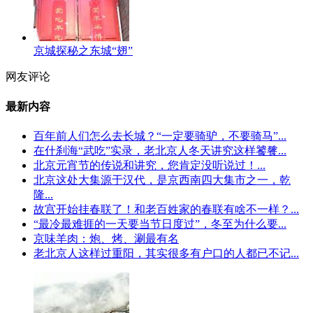
京城探秘之东城“翅”
网友评论
最新内容
百年前人们怎么去长城？“一定要骑驴，不要骑马”...
在什刹海“武吃”实录，老北京人冬天讲究这样饕餮...
北京元宵节的传说和讲究，您肯定没听说过！...
北京这处大集源于汉代，是京西南四大集市之一，乾
隆...
故宫开始挂春联了！和老百姓家的春联有啥不一样？...
“最冷最难捱的一天要当节日度过”，冬至为什么要...
京味羊肉：炮、烤、涮最有名
老北京人这样过重阳，其实很多有户口的人都已不记...