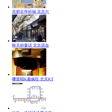
京郊古寺祈福 北京六
秋天的童话 北京适合
哪里唱K最疯狂 北京KT