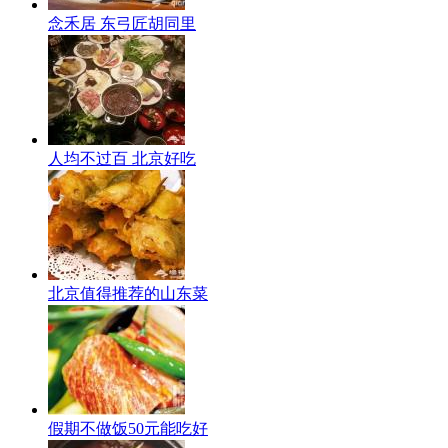
念禾居 东弓匠胡同里
人均不过百 北京好吃
北京值得推荐的山东菜
假期不做饭50元能吃好